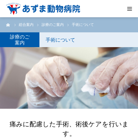
ーム
総合案内
診療のご案内
手術について
HOME
診療のご
手術について
案内
総合案内
院内の様子
スタッフ紹介
アクセス
お問合せ･求人
痛みに配慮した手術、術後ケアを行いま
ご予約
す。